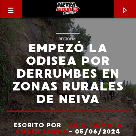
REGIONAL
EMPEZÓ LA
ODISEA POR
DERRUMBES EN
ZONAS RURALES
DE NEIVA
CANCIÓN ACTUAL
TÍTULO
ESCRITO POR
TANIA XIOMARA
CHALA LOPEZ
- 05/06/2024
ARTISTA