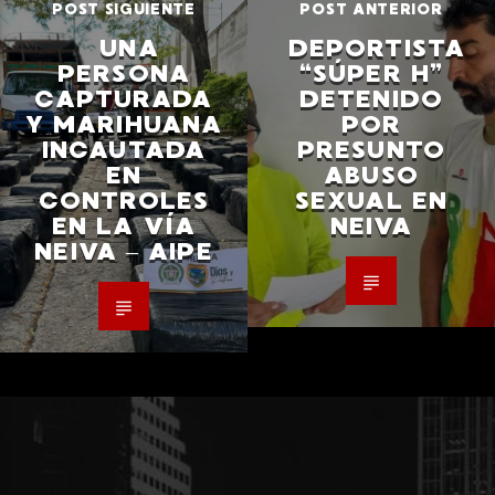
POST SIGUIENTE
POST ANTERIOR
UNA
DEPORTISTA
PERSONA
“SÚPER H”
CAPTURADA
DETENIDO
Y MARIHUANA
POR
INCAUTADA
PRESUNTO
EN
ABUSO
CONTROLES
SEXUAL EN
EN LA VÍA
NEIVA
NEIVA – AIPE