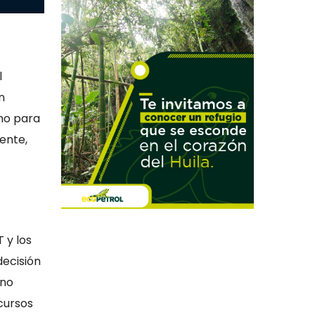
l
n
ano para
ente,
 y los
decisión
 no
cursos