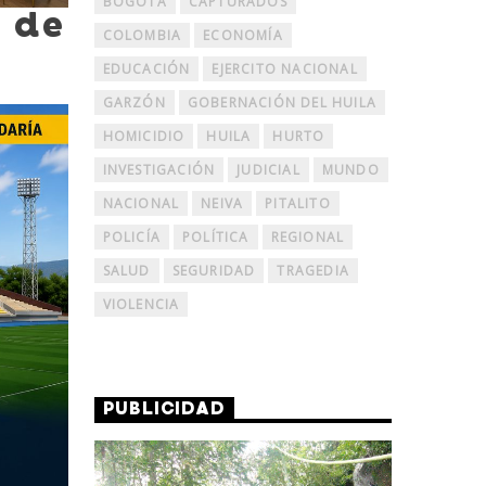
BOGOTÁ
CAPTURADOS
d de
COLOMBIA
ECONOMÍA
EDUCACIÓN
EJERCITO NACIONAL
GARZÓN
GOBERNACIÓN DEL HUILA
HOMICIDIO
HUILA
HURTO
INVESTIGACIÓN
JUDICIAL
MUNDO
NACIONAL
NEIVA
PITALITO
POLICÍA
POLÍTICA
REGIONAL
SALUD
SEGURIDAD
TRAGEDIA
VIOLENCIA
PUBLICIDAD