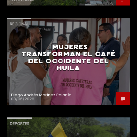
REGIONAL
MUJERES
TRANSFORMAN EL CAFÉ
DEL OCCIDENTE DEL
HUILA
Diego Andrés Marínez Polanía
08/06/2026
DEPORTES