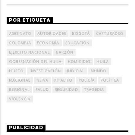
POR ETIQUETA
ASESINATO
AUTORIDADES
BOGOTÁ
CAPTURADOS
COLOMBIA
ECONOMÍA
EDUCACIÓN
EJERCITO NACIONAL
GARZÓN
GOBERNACIÓN DEL HUILA
HOMICIDIO
HUILA
HURTO
INVESTIGACIÓN
JUDICIAL
MUNDO
NACIONAL
NEIVA
PITALITO
POLICÍA
POLÍTICA
REGIONAL
SALUD
SEGURIDAD
TRAGEDIA
VIOLENCIA
PUBLICIDAD