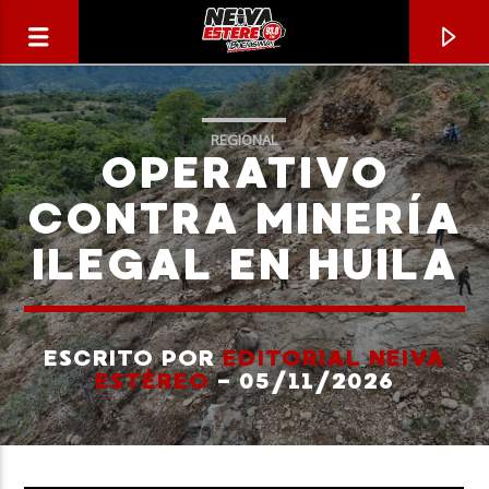
REGIONAL
OPERATIVO
CONTRA MINERÍA
ILEGAL EN HUILA
ESCRITO POR
EDITORIAL NEIVA
ESTÉREO
- 05/11/2026
CANCIÓN ACTUAL
TÍTULO
ARTISTA