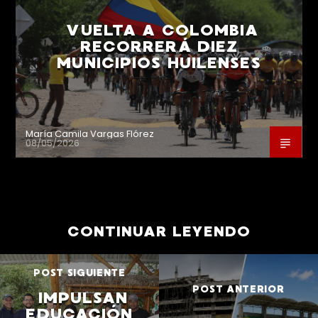
VUELTA A COLOMBIA
RECORRERÁ DIEZ
MUNICIPIOS HUILENSES
María Camila Vargas Flórez
08/05/2026
CONTINUAR LEYENDO
POST SIGUIENTE
POST ANTERIOR
IMPULSAN
EDUCACIÓN