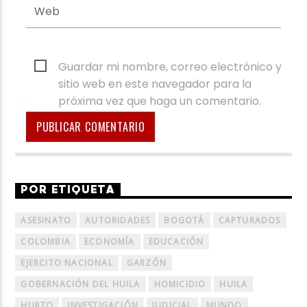
Guardar mi nombre, correo electrónico y
sitio web en este navegador para la
próxima vez que haga un comentario.
POR ETIQUETA
ASESINATO
AUTORIDADES
BOGOTÁ
CAPTURADOS
COLOMBIA
ECONOMÍA
EDUCACIÓN
EJERCITO NACIONAL
GARZÓN
GOBERNACIÓN DEL HUILA
HOMICIDIO
HUILA
HURTO
INVESTIGACIÓN
JUDICIAL
MUNDO