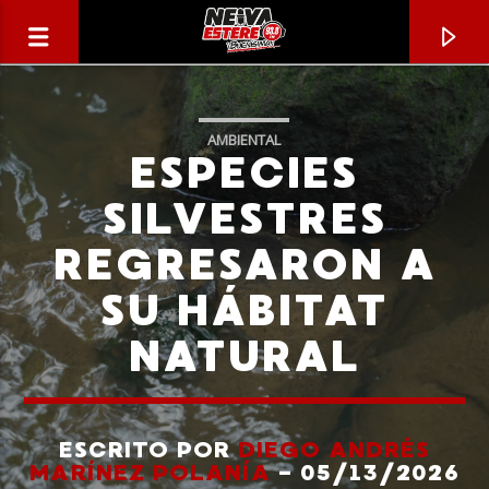
AMBIENTAL
ESPECIES
SILVESTRES
REGRESARON A
SU HÁBITAT
NATURAL
CANCIÓN ACTUAL
TÍTULO
ESCRITO POR
DIEGO ANDRÉS
MARÍNEZ POLANÍA
- 05/13/2026
ARTISTA