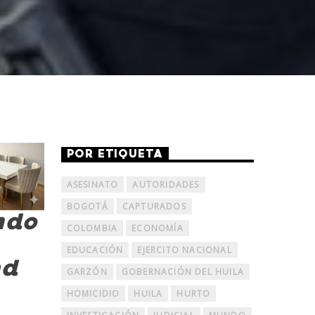
POR ETIQUETA
ASESINATO
AUTORIDADES
BOGOTÁ
CAPTURADOS
ndo
COLOMBIA
ECONOMÍA
EDUCACIÓN
EJERCITO NACIONAL
ad
GARZÓN
GOBERNACIÓN DEL HUILA
HOMICIDIO
HUILA
HURTO