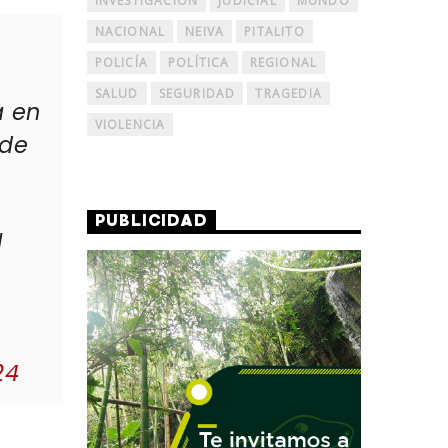
INVESTIGACIÓN
JUDICIAL
MUNDO
NACIONAL
NEIVA
PITALITO
POLICÍA
POLÍTICA
REGIONAL
SALUD
SEGURIDAD
TRAGEDIA
a en
VIOLENCIA
 de
PUBLICIDAD
l
24