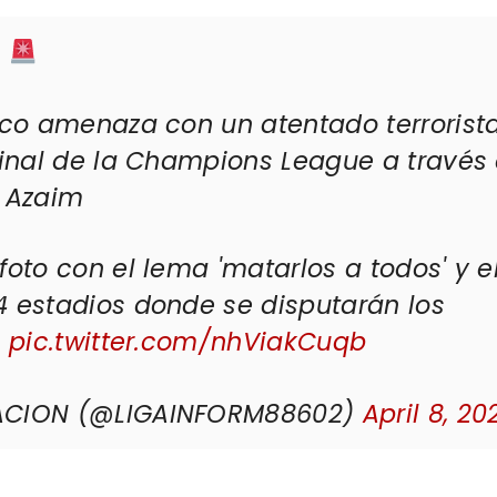
A
ico amenaza con un atentado terrorist
final de la Champions League a través
l Azaim
foto con el lema 'matarlos a todos' y e
4 estadios donde se disputarán los
.
pic.twitter.com/nhViakCuqb
ACION (@LIGAINFORM88602)
April 8, 20