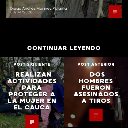
Diego Andrés Marínez Polanía
08/04/2026
CONTINUAR LEYENDO
POST SIGUIENTE
POST ANTERIOR
REALIZAN
DOS
ACTIVIDADES
HOMBRES
PARA
FUERON
PROTEGER A
ASESINADOS
LA MUJER EN
A TIROS
EL CAUCA