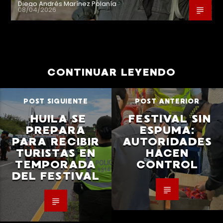
Diego Andrés Marínez Polanía
08/04/2026
CONTINUAR LEYENDO
POST SIGUIENTE
POST ANTERIOR
HUILA SE
FESTIVAL SIN
PREPARA
ESPUMA:
PARA RECIBIR
AUTORIDADES
TURISTAS EN
HACEN
TEMPORADA
CONTROL
DEL FESTIVAL