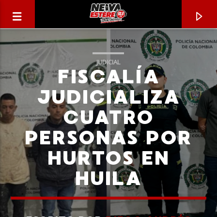
JUDICIAL
FISCALÍA
JUDICIALIZA
CUATRO
PERSONAS POR
HURTOS EN
HUILA
CANCIÓN ACTUAL
TÍTULO
ARTISTA