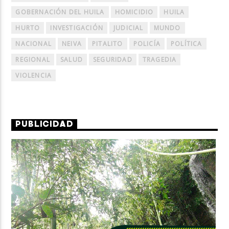
GOBERNACIÓN DEL HUILA
HOMICIDIO
HUILA
HURTO
INVESTIGACIÓN
JUDICIAL
MUNDO
NACIONAL
NEIVA
PITALITO
POLICÍA
POLÍTICA
REGIONAL
SALUD
SEGURIDAD
TRAGEDIA
VIOLENCIA
PUBLICIDAD