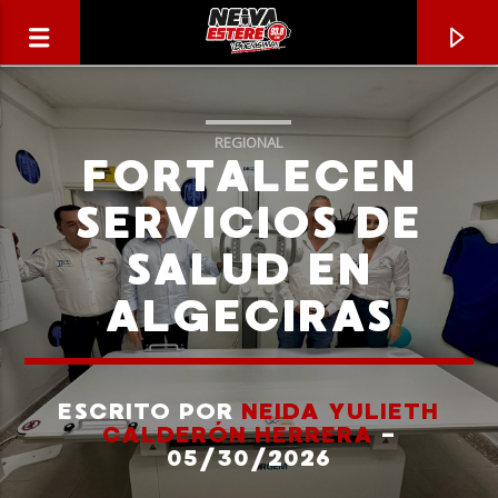
REGIONAL
FORTALECEN
SERVICIOS DE
SALUD EN
ALGECIRAS
ESCRITO POR
NEIDA YULIETH
CANCIÓN ACTUAL
CALDERÓN HERRERA
-
TÍTULO
05/30/2026
ARTISTA