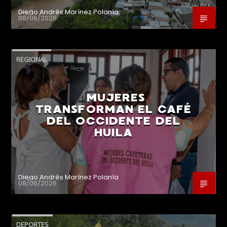
Diego Andrés Marínez Polanía
08/06/2026
REGIONAL
MUJERES
TRANSFORMAN EL CAFÉ
DEL OCCIDENTE DEL
HUILA
Diego Andrés Marínez Polanía
08/06/2026
DEPORTES