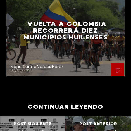
VUELTA A COLOMBIA
RECORRERÁ DIEZ
MUNICIPIOS HUILENSES
María Camila Vargas Flórez
08/05/2026
CONTINUAR LEYENDO
POST SIGUIENTE
POST ANTERIOR