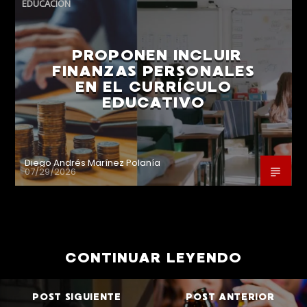
EDUCACIÓN
PROPONEN INCLUIR
FINANZAS PERSONALES
EN EL CURRÍCULO
EDUCATIVO
Diego Andrés Marínez Polanía
07/29/2026
CONTINUAR LEYENDO
POST SIGUIENTE
POST ANTERIOR