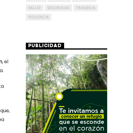
SALUD
SEGURIDAD
TRAGEDIA
VIOLENCIA
PUBLICIDAD
n
, el
a.
ta
 que,
ea