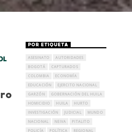
POR ETIQUETA
ASESINATO
AUTORIDADES
BOGOTÁ
CAPTURADOS
COLOMBIA
ECONOMÍA
EDUCACIÓN
EJERCITO NACIONAL
rro
GARZÓN
GOBERNACIÓN DEL HUILA
HOMICIDIO
HUILA
HURTO
INVESTIGACIÓN
JUDICIAL
MUNDO
NACIONAL
NEIVA
PITALITO
POLICÍA
POLÍTICA
REGIONAL