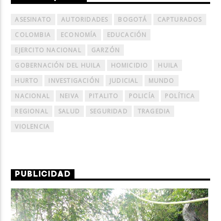
ASESINATO
AUTORIDADES
BOGOTÁ
CAPTURADOS
COLOMBIA
ECONOMÍA
EDUCACIÓN
EJERCITO NACIONAL
GARZÓN
GOBERNACIÓN DEL HUILA
HOMICIDIO
HUILA
HURTO
INVESTIGACIÓN
JUDICIAL
MUNDO
NACIONAL
NEIVA
PITALITO
POLICÍA
POLÍTICA
REGIONAL
SALUD
SEGURIDAD
TRAGEDIA
VIOLENCIA
PUBLICIDAD