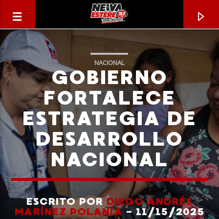
NACIONAL
GOBIERNO
FORTALECE
ESTRATEGIA DE
DESARROLLO
NACIONAL
CANCIÓN ACTUAL
TÍTULO
ESCRITO POR
DIEGO ANDRÉS
MARÍNEZ POLANÍA
- 11/15/2025
ARTISTA