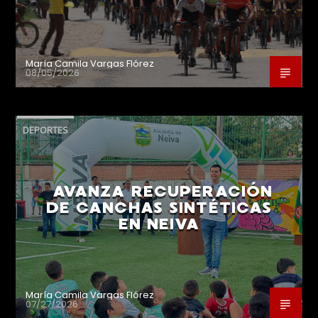
María Camila Vargas Flórez
08/05/2026
DEPORTES
AVANZA RECUPERACIÓN
DE CANCHAS SINTÉTICAS
EN NEIVA
María Camila Vargas Flórez
07/27/2026