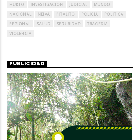
HURTO
INVESTIGACIÓN
JUDICIAL
MUNDO
NACIONAL
NEIVA
PITALITO
POLICÍA
POLÍTICA
REGIONAL
SALUD
SEGURIDAD
TRAGEDIA
VIOLENCIA
PUBLICIDAD