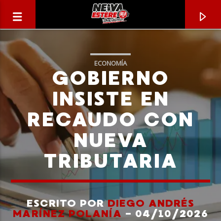
ECONOMÍA
GOBIERNO
INSISTE EN
RECAUDO CON
NUEVA
TRIBUTARIA
CANCIÓN ACTUAL
TÍTULO
ESCRITO POR
DIEGO ANDRÉS
MARÍNEZ POLANÍA
- 04/10/2026
ARTISTA