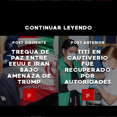
CONTINUAR LEYENDO
POST SIGUIENTE
POST ANTERIOR
TREGUA DE
TITÍ EN
PAZ ENTRE
CAUTIVERIO
EEUU E IRAN
FUE
BAJO
RECUPERADO
AMENAZA DE
POR
TRUMP
AUTORIDADES