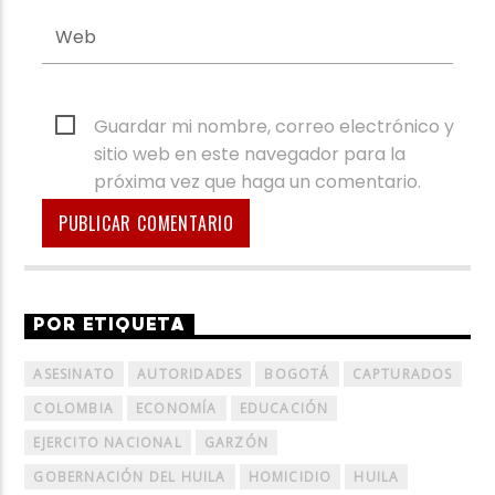
Guardar mi nombre, correo electrónico y
sitio web en este navegador para la
próxima vez que haga un comentario.
POR ETIQUETA
ASESINATO
AUTORIDADES
BOGOTÁ
CAPTURADOS
COLOMBIA
ECONOMÍA
EDUCACIÓN
EJERCITO NACIONAL
GARZÓN
GOBERNACIÓN DEL HUILA
HOMICIDIO
HUILA