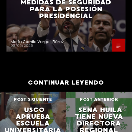
MEDIDAS DE SEGURIDAD
PARA LA POSESIÓN
PRESIDENCIAL
María Camila Vargas Flórez
08/06/2026
CONTINUAR LEYENDO
POST SIGUIENTE
POST ANTERIOR
USCO
SENA HUILA
APRUEBA
TIENE NUEVA
ESCUELA
DIRECTORA
UNIVERSITARIA
REGIONAL