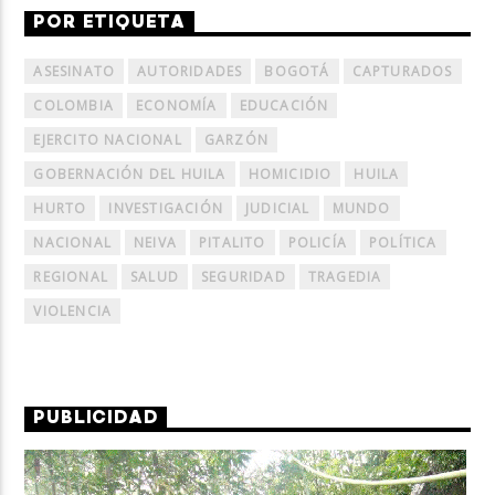
POR ETIQUETA
ASESINATO
AUTORIDADES
BOGOTÁ
CAPTURADOS
COLOMBIA
ECONOMÍA
EDUCACIÓN
EJERCITO NACIONAL
GARZÓN
GOBERNACIÓN DEL HUILA
HOMICIDIO
HUILA
HURTO
INVESTIGACIÓN
JUDICIAL
MUNDO
NACIONAL
NEIVA
PITALITO
POLICÍA
POLÍTICA
REGIONAL
SALUD
SEGURIDAD
TRAGEDIA
VIOLENCIA
PUBLICIDAD