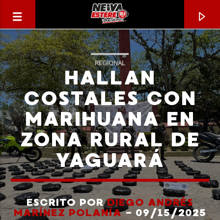
REGIONAL
HALLAN
COSTALES CON
MARIHUANA EN
ZONA RURAL DE
YAGUARÁ
CANCIÓN ACTUAL
TÍTULO
ESCRITO POR
DIEGO ANDRÉS
MARÍNEZ POLANÍA
- 09/15/2025
ARTISTA