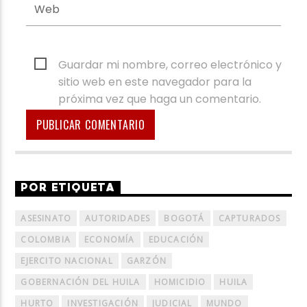
Guardar mi nombre, correo electrónico y
sitio web en este navegador para la
próxima vez que haga un comentario.
POR ETIQUETA
ASESINATO
AUTORIDADES
BOGOTÁ
CAPTURADOS
COLOMBIA
ECONOMÍA
EDUCACIÓN
EJERCITO NACIONAL
GARZÓN
GOBERNACIÓN DEL HUILA
HOMICIDIO
HUILA
HURTO
INVESTIGACIÓN
JUDICIAL
MUNDO