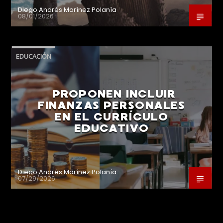
Diego Andrés Marínez Polanía
08/01/2026
EDUCACIÓN
PROPONEN INCLUIR
FINANZAS PERSONALES
EN EL CURRÍCULO
EDUCATIVO
Diego Andrés Marínez Polanía
07/29/2026