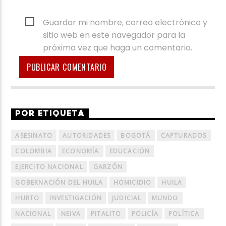
Guardar mi nombre, correo electrónico y
sitio web en este navegador para la
próxima vez que haga un comentario.
POR ETIQUETA
ASESINATO
AUTORIDADES
BOGOTÁ
CAPTURADOS
COLOMBIA
ECONOMÍA
EDUCACIÓN
EJERCITO NACIONAL
GARZÓN
GOBERNACIÓN DEL HUILA
HOMICIDIO
HUILA
HURTO
INVESTIGACIÓN
JUDICIAL
MUNDO
NACIONAL
NEIVA
PITALITO
POLICÍA
POLÍTICA