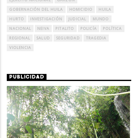
GOBERNACIÓN DEL HUILA
HOMICIDIO
HUILA
HURTO
INVESTIGACIÓN
JUDICIAL
MUNDO
NACIONAL
NEIVA
PITALITO
POLICÍA
POLÍTICA
REGIONAL
SALUD
SEGURIDAD
TRAGEDIA
VIOLENCIA
PUBLICIDAD