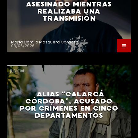
ASESINADO MIENTRAS
REALIZABA UNA
TRANSMISIÓN
María Camila Mosquera Cardoso
08/06/2026
JUDICIAL
ALIAS “CALARCÁ
CÓRDOBA”, ACUSADO
POR CRÍMENES EN CINCO
DEPARTAMENTOS