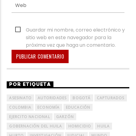
Guardar mi nombre, correo electrónico y
sitio web en este navegador para la
próxima vez que haga un comentario.
POR ETIQUETA
ASESINATO
AUTORIDADES
BOGOTÁ
CAPTURADOS
COLOMBIA
ECONOMÍA
EDUCACIÓN
EJERCITO NACIONAL
GARZÓN
GOBERNACIÓN DEL HUILA
HOMICIDIO
HUILA
HURTO
INVESTIGACIÓN
JUDICIAL
MUNDO