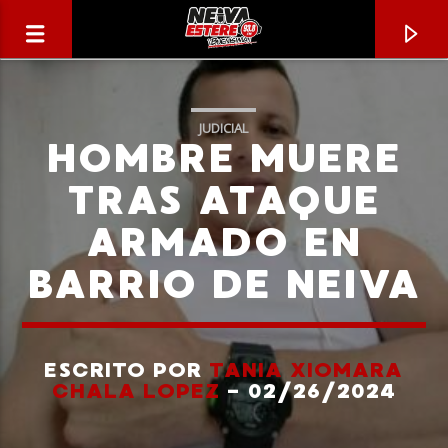
JUDICIAL
HOMBRE MUERE
TRAS ATAQUE
ARMADO EN
BARRIO DE NEIVA
ESCRITO POR
TANIA XIOMARA
CANCIÓN ACTUAL
CHALA LOPEZ
- 02/26/2024
TÍTULO
ARTISTA