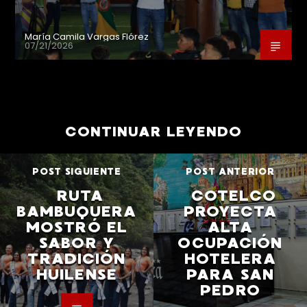
María Camila Vargas Flórez
07/21/2026
CONTINUAR LEYENDO
POST SIGUIENTE
POST ANTERIOR
RUTA
COTELCO
BAMBUQUERA
PROYECTA
MOSTRÓ EL
ALTA
SABOR Y
OCUPACIÓN
TRADICIÓN
HOTELERA
HUILENSE
PARA SAN
PEDRO