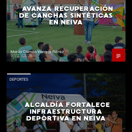
AVANZA RECUPERACIÓN
DE CANCHAS SINTÉTICAS
EN NEIVA
María Camila Vargas Flórez
07/27/2026
DEPORTES
ALCALDÍA FORTALECE
INFRAESTRUCTURA
DEPORTIVA EN NEIVA