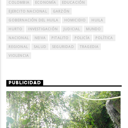
COLOMBIA
ECONOMÍA
EDUCACIÓN
EJERCITO NACIONAL
GARZÓN
GOBERNACIÓN DEL HUILA
HOMICIDIO
HUILA
HURTO
INVESTIGACIÓN
JUDICIAL
MUNDO
NACIONAL
NEIVA
PITALITO
POLICÍA
POLÍTICA
REGIONAL
SALUD
SEGURIDAD
TRAGEDIA
VIOLENCIA
PUBLICIDAD