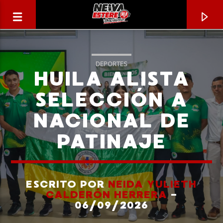
DEPORTES
HUILA ALISTA
SELECCIÓN A
NACIONAL DE
PATINAJE
ESCRITO POR
NEIDA YULIETH
CANCIÓN ACTUAL
CALDERÓN HERRERA
-
TÍTULO
06/09/2026
ARTISTA