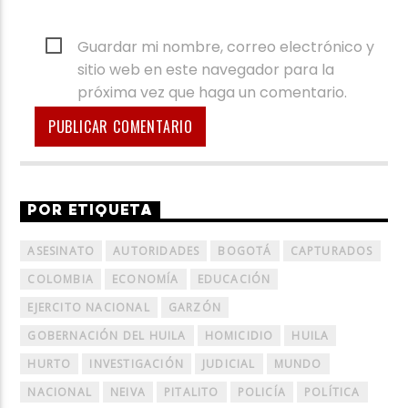
Guardar mi nombre, correo electrónico y
sitio web en este navegador para la
próxima vez que haga un comentario.
POR ETIQUETA
ASESINATO
AUTORIDADES
BOGOTÁ
CAPTURADOS
COLOMBIA
ECONOMÍA
EDUCACIÓN
EJERCITO NACIONAL
GARZÓN
GOBERNACIÓN DEL HUILA
HOMICIDIO
HUILA
HURTO
INVESTIGACIÓN
JUDICIAL
MUNDO
NACIONAL
NEIVA
PITALITO
POLICÍA
POLÍTICA