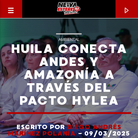
AMBIENTAL
HUILA CONECTA
ANDES Y
AMAZONÍA A
TRAVÉS DEL
PACTO HYLEA
CANCIÓN ACTUAL
TÍTULO
ESCRITO POR
DIEGO ANDRÉS
MARÍNEZ POLANÍA
- 09/03/2025
ARTISTA