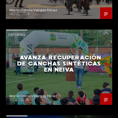
María Camila Vargas Flórez
08/05/2026
DEPORTES
AVANZA RECUPERACIÓN
DE CANCHAS SINTÉTICAS
EN NEIVA
María Camila Vargas Flórez
07/27/2026