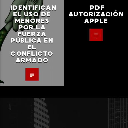
IDENTIFICAN
PDF
EL USO DE
AUTORIZACIÓN
MENORES
APPLE
POR LA
FUERZA
PÚBLICA EN
EL
CONFLICTO
ARMADO