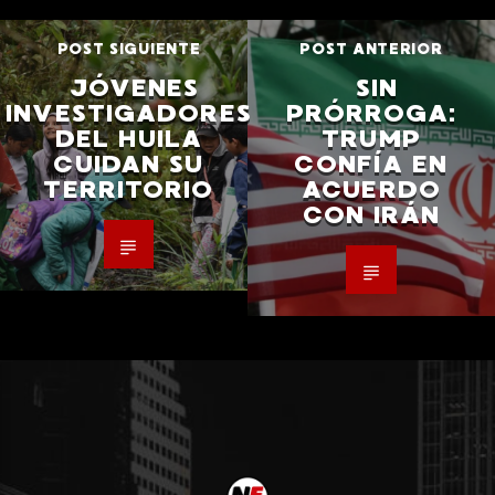
POST SIGUIENTE
POST ANTERIOR
JÓVENES
SIN
INVESTIGADORES
PRÓRROGA:
DEL HUILA
TRUMP
CUIDAN SU
CONFÍA EN
TERRITORIO
ACUERDO
CON IRÁN