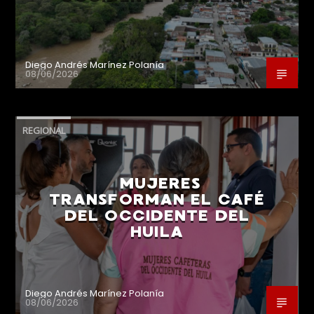
Diego Andrés Marínez Polanía
08/06/2026
REGIONAL
MUJERES
TRANSFORMAN EL CAFÉ
DEL OCCIDENTE DEL
HUILA
Diego Andrés Marínez Polanía
08/06/2026