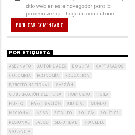
sitio web en este navegador para la
próxima vez que haga un comentario.
POR ETIQUETA
ASESINATO
AUTORIDADES
BOGOTÁ
CAPTURADOS
COLOMBIA
ECONOMÍA
EDUCACIÓN
EJERCITO NACIONAL
GARZÓN
GOBERNACIÓN DEL HUILA
HOMICIDIO
HUILA
HURTO
INVESTIGACIÓN
JUDICIAL
MUNDO
NACIONAL
NEIVA
PITALITO
POLICÍA
POLÍTICA
REGIONAL
SALUD
SEGURIDAD
TRAGEDIA
VIOLENCIA