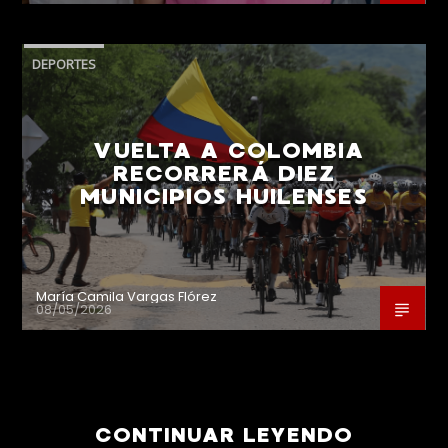
DEPORTES
VUELTA A COLOMBIA
RECORRERÁ DIEZ
MUNICIPIOS HUILENSES
María Camila Vargas Flórez
08/05/2026
CONTINUAR LEYENDO