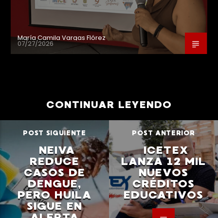
María Camila Vargas Flórez
07/27/2026
CONTINUAR LEYENDO
POST SIGUIENTE
POST ANTERIOR
NEIVA
ICETEX
REDUCE
LANZA 12 MIL
CASOS DE
NUEVOS
DENGUE,
CRÉDITOS
PERO HUILA
EDUCATIVOS
SIGUE EN
ALERTA