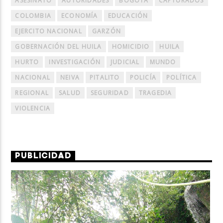
ASESINATO
AUTORIDADES
BOGOTÁ
CAPTURADOS
COLOMBIA
ECONOMÍA
EDUCACIÓN
EJERCITO NACIONAL
GARZÓN
GOBERNACIÓN DEL HUILA
HOMICIDIO
HUILA
HURTO
INVESTIGACIÓN
JUDICIAL
MUNDO
NACIONAL
NEIVA
PITALITO
POLICÍA
POLÍTICA
REGIONAL
SALUD
SEGURIDAD
TRAGEDIA
VIOLENCIA
PUBLICIDAD