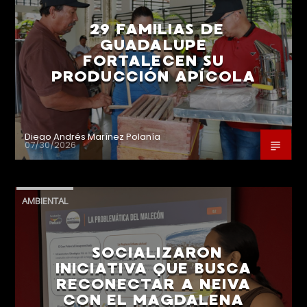
29 FAMILIAS DE
GUADALUPE
FORTALECEN SU
PRODUCCIÓN APÍCOLA
Diego Andrés Marínez Polanía
07/30/2026
AMBIENTAL
SOCIALIZARON
INICIATIVA QUE BUSCA
RECONECTAR A NEIVA
CON EL MAGDALENA