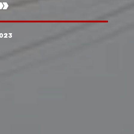
»
023