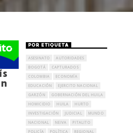
POR ETIQUETA
ASESINATO
AUTORIDADES
BOGOTÁ
CAPTURADOS
ís
COLOMBIA
ECONOMÍA
un
EDUCACIÓN
EJERCITO NACIONAL
GARZÓN
GOBERNACIÓN DEL HUILA
HOMICIDIO
HUILA
HURTO
INVESTIGACIÓN
JUDICIAL
MUNDO
NACIONAL
NEIVA
PITALITO
POLICÍA
POLÍTICA
REGIONAL