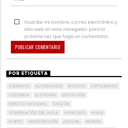
Guardar mi nombre, correo electrónico y
sitio web en este navegador para la
próxima vez que haga un comentario.
POR ETIQUETA
ASESINATO
AUTORIDADES
BOGOTÁ
CAPTURADOS
COLOMBIA
ECONOMÍA
EDUCACIÓN
EJERCITO NACIONAL
GARZÓN
GOBERNACIÓN DEL HUILA
HOMICIDIO
HUILA
HURTO
INVESTIGACIÓN
JUDICIAL
MUNDO