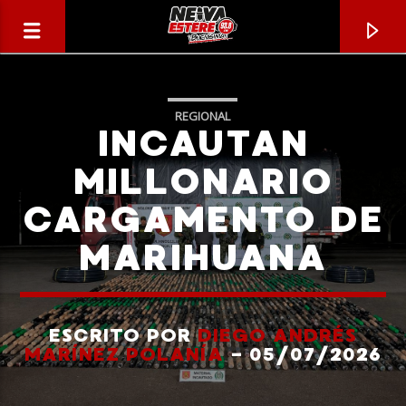
REGIONAL
INCAUTAN
MILLONARIO
CARGAMENTO DE
MARIHUANA
ESCRITO POR
DIEGO ANDRÉS
CANCIÓN ACTUAL
MARÍNEZ POLANÍA
- 05/07/2026
TÍTULO
ARTISTA