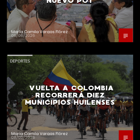
NUEVO POT
María Camila Vargas Flórez
08/06/2026
DEPORTES
VUELTA A COLOMBIA
RECORRERÁ DIEZ
MUNICIPIOS HUILENSES
María Camila Vargas Flórez
08/05/2026