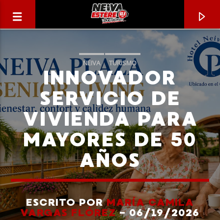
NEIVA
TURISMO
INNOVADOR
SERVICIO DE
VIVIENDA PARA
MAYORES DE 50
AÑOS
CANCIÓN ACTUAL
TÍTULO
ESCRITO POR
MARÍA CAMILA
VARGAS FLÓREZ
- 06/19/2026
ARTISTA