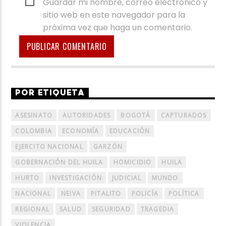
Guardar mi nombre, correo electrónico y
sitio web en este navegador para la
próxima vez que haga un comentario.
POR ETIQUETA
ASESINATO
AUTORIDADES
BOGOTÁ
CAPTURADOS
COLOMBIA
ECONOMÍA
EDUCACIÓN
EJERCITO NACIONAL
GARZÓN
GOBERNACIÓN DEL HUILA
HOMICIDIO
HUILA
HURTO
INVESTIGACIÓN
JUDICIAL
MUNDO
NACIONAL
NEIVA
PITALITO
POLICÍA
POLÍTICA
REGIONAL
SALUD
SEGURIDAD
TRAGEDIA
VIOLENCIA