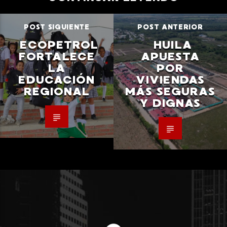
POST SIGUIENTE
POST ANTERIOR
ECOPETROL
HUILA
FORTALECE
APUESTA
LA
POR
EDUCACIÓN
VIVIENDAS
REGIONAL
MÁS SEGURAS
Y DIGNAS