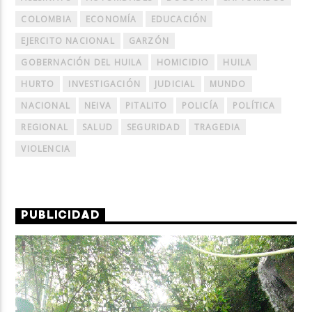
COLOMBIA
ECONOMÍA
EDUCACIÓN
EJERCITO NACIONAL
GARZÓN
GOBERNACIÓN DEL HUILA
HOMICIDIO
HUILA
HURTO
INVESTIGACIÓN
JUDICIAL
MUNDO
NACIONAL
NEIVA
PITALITO
POLICÍA
POLÍTICA
REGIONAL
SALUD
SEGURIDAD
TRAGEDIA
VIOLENCIA
PUBLICIDAD