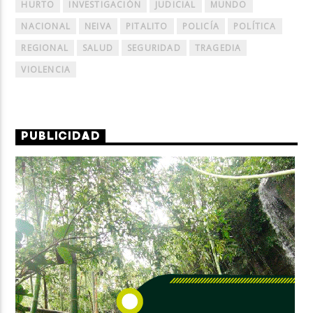
HURTO
INVESTIGACIÓN
JUDICIAL
MUNDO
NACIONAL
NEIVA
PITALITO
POLICÍA
POLÍTICA
REGIONAL
SALUD
SEGURIDAD
TRAGEDIA
VIOLENCIA
PUBLICIDAD