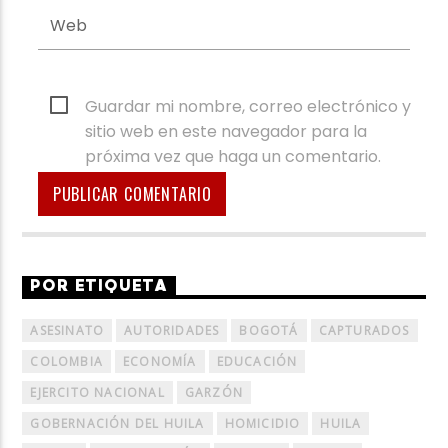
Guardar mi nombre, correo electrónico y
sitio web en este navegador para la
próxima vez que haga un comentario.
POR ETIQUETA
ASESINATO
AUTORIDADES
BOGOTÁ
CAPTURADOS
COLOMBIA
ECONOMÍA
EDUCACIÓN
EJERCITO NACIONAL
GARZÓN
GOBERNACIÓN DEL HUILA
HOMICIDIO
HUILA