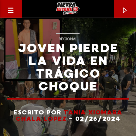
REGIONAL
JOVEN PIERDE
LA VIDA EN
TRÁGICO
CHOQUE
ESCRITO POR
TANIA XIOMARA
CANCIÓN ACTUAL
CHALA LOPEZ
- 02/26/2024
TÍTULO
ARTISTA