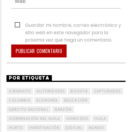
Guardar mi nombre, correo electrónico y
sitio web en este navegador para la
próxima vez que haga un comentario.
POR ETIQUETA
ASESINATO
AUTORIDADES
BOGOTÁ
CAPTURADOS
COLOMBIA
ECONOMÍA
EDUCACIÓN
EJERCITO NACIONAL
GARZÓN
GOBERNACIÓN DEL HUILA
HOMICIDIO
HUILA
HURTO
INVESTIGACIÓN
JUDICIAL
MUNDO