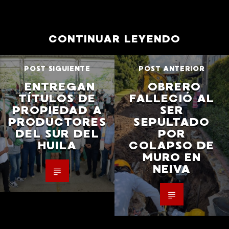
CONTINUAR LEYENDO
POST SIGUIENTE
POST ANTERIOR
ENTREGAN
OBRERO
TÍTULOS DE
FALLECIÓ AL
PROPIEDAD A
SER
PRODUCTORES
SEPULTADO
DEL SUR DEL
POR
HUILA
COLAPSO DE
MURO EN
NEIVA