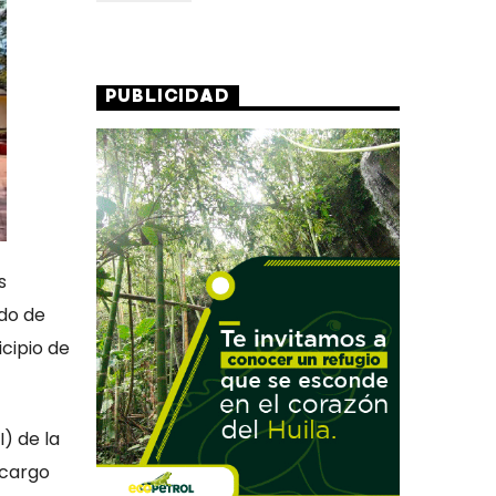
PUBLICIDAD
s
do de
cipio de
) de la
 cargo