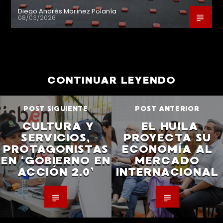
Diego Andrés Marínez Polanía
08/03/2026
CONTINUAR LEYENDO
POST SIGUIENTE
POST ANTERIOR
CULTURA Y
EL HUILA
SERVICIOS,
PROYECTA SU
PROTAGONISTAS
ECONOMÍA AL
EN ‘GOBIERNO EN
MERCADO
ACCIÓN 2.0’
INTERNACIONAL