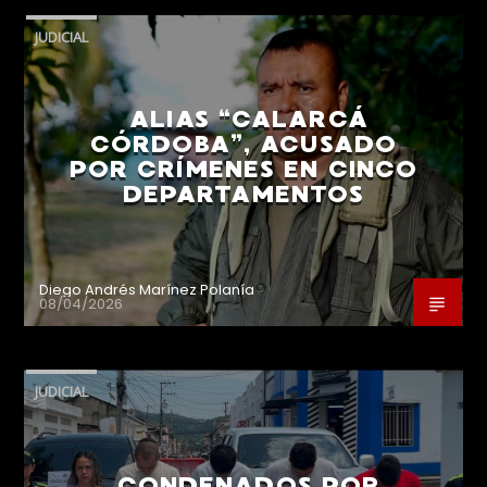
JUDICIAL
ALIAS “CALARCÁ
CÓRDOBA”, ACUSADO
POR CRÍMENES EN CINCO
DEPARTAMENTOS
Diego Andrés Marínez Polanía
08/04/2026
JUDICIAL
CONDENADOS POR