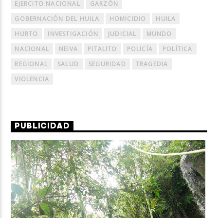
EJERCITO NACIONAL
GARZÓN
GOBERNACIÓN DEL HUILA
HOMICIDIO
HUILA
HURTO
INVESTIGACIÓN
JUDICIAL
MUNDO
NACIONAL
NEIVA
PITALITO
POLICÍA
POLÍTICA
REGIONAL
SALUD
SEGURIDAD
TRAGEDIA
VIOLENCIA
PUBLICIDAD