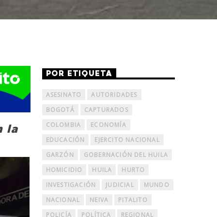
POR ETIQUETA
ASESINATO
AUTORIDADES
BOGOTÁ
CAPTURADOS
COLOMBIA
ECONOMÍA
 la
EDUCACIÓN
EJERCITO NACIONAL
GARZÓN
GOBERNACIÓN DEL HUILA
HOMICIDIO
HUILA
HURTO
INVESTIGACIÓN
JUDICIAL
MUNDO
NACIONAL
NEIVA
PITALITO
POLICÍA
POLÍTICA
REGIONAL