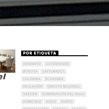
POR ETIQUETA
ASESINATO
AUTORIDADES
BOGOTÁ
CAPTURADOS
el
COLOMBIA
ECONOMÍA
EDUCACIÓN
EJERCITO NACIONAL
GARZÓN
GOBERNACIÓN DEL HUILA
HOMICIDIO
HUILA
HURTO