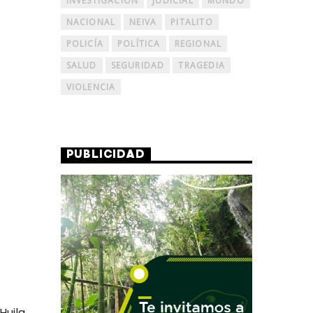
INVESTIGACIÓN
JUDICIAL
MUNDO
NACIONAL
NEIVA
PITALITO
POLICÍA
POLÍTICA
REGIONAL
SALUD
SEGURIDAD
TRAGEDIA
VIOLENCIA
PUBLICIDAD
uila,