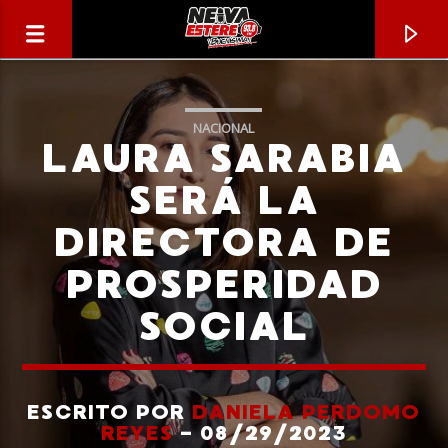
NACIONAL
LAURA SARABIA
SERÁ LA
DIRECTORA DE
PROSPERIDAD
SOCIAL
CANCIÓN ACTUAL
TÍTULO
ESCRITO POR
DANIELA PERDOMO
REYES
- 08/29/2023
ARTISTA