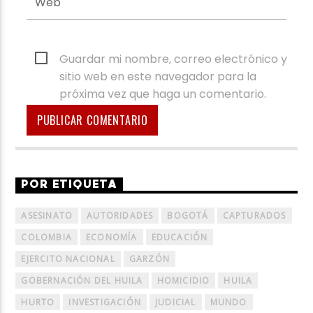
Guardar mi nombre, correo electrónico y
sitio web en este navegador para la
próxima vez que haga un comentario.
POR ETIQUETA
ASESINATO
AUTORIDADES
BOGOTÁ
CAPTURADOS
COLOMBIA
ECONOMÍA
EDUCACIÓN
EJERCITO NACIONAL
GARZÓN
GOBERNACIÓN DEL HUILA
HOMICIDIO
HUILA
HURTO
INVESTIGACIÓN
JUDICIAL
MUNDO