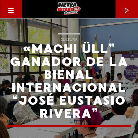
CULTURA
«MACHI ÜLL”
GANADOR DE LA
BIENAL
INTERNACIONAL
“JOSÉ EUSTASIO
RIVERA”
CANCIÓN ACTUAL
TÍTULO
ARTISTA