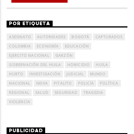
POR ETIQUETA
ASESINATO
AUTORIDADES
BOGOTÁ
CAPTURADOS
COLOMBIA
ECONOMÍA
EDUCACIÓN
EJERCITO NACIONAL
GARZÓN
GOBERNACIÓN DEL HUILA
HOMICIDIO
HUILA
HURTO
INVESTIGACIÓN
JUDICIAL
MUNDO
NACIONAL
NEIVA
PITALITO
POLICÍA
POLÍTICA
REGIONAL
SALUD
SEGURIDAD
TRAGEDIA
VIOLENCIA
PUBLICIDAD