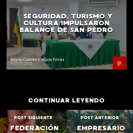
SEGURIDAD, TURISMO Y
CULTURA IMPULSARON
BALANCE DE SAN PEDRO
María Camila Vargas Flórez
07/07/2026
CONTINUAR LEYENDO
POST SIGUIENTE
POST ANTERIOR
FEDERACIÓN
EMPRESARIO