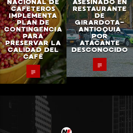
NACIONAL DE
ASESINADO EN
CAFETEROS
RESTAURANTE
IMPLEMENTA
DE
PLAN DE
GIRARDOTA-
CONTINGENCIA
ANTIOQUIA
PARA
POR
PRESERVAR LA
ATACANTE
CALIDAD DEL
DESCONOCIDO
CAFÉ