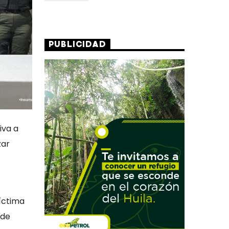
PUBLICIDAD
iva a
zar
íctima
 de