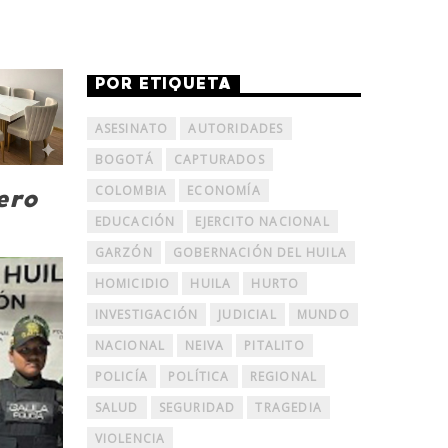
POR ETIQUETA
ASESINATO
AUTORIDADES
BOGOTÁ
CAPTURADOS
COLOMBIA
ECONOMÍA
ero
EDUCACIÓN
EJERCITO NACIONAL
GARZÓN
GOBERNACIÓN DEL HUILA
HOMICIDIO
HUILA
HURTO
INVESTIGACIÓN
JUDICIAL
MUNDO
NACIONAL
NEIVA
PITALITO
POLICÍA
POLÍTICA
REGIONAL
SALUD
SEGURIDAD
TRAGEDIA
VIOLENCIA