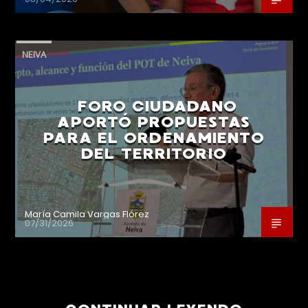
NEIVA
FORO CIUDADANO
APORTÓ PROPUESTAS
PARA EL ORDENAMIENTO
DEL TERRITORIO
María Camila Vargas Flórez
07/31/2026