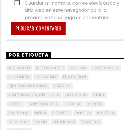
Guardar mi nombre, correo electrónico y
sitio web en este navegador para la
próxima vez que haga un comentario.
POR ETIQUETA
ASESINATO
AUTORIDADES
BOGOTÁ
CAPTURADOS
COLOMBIA
ECONOMÍA
EDUCACIÓN
EJERCITO NACIONAL
GARZÓN
GOBERNACIÓN DEL HUILA
HOMICIDIO
HUILA
HURTO
INVESTIGACIÓN
JUDICIAL
MUNDO
NACIONAL
NEIVA
PITALITO
POLICÍA
POLÍTICA
REGIONAL
SALUD
SEGURIDAD
TRAGEDIA