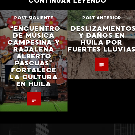
CONTINUAR LEYENDO
POST SIGUIENTE
POST ANTERIOR
“ENCUENTRO
DESLIZAMIENTO
DE MÚSICA
Y DAÑOS EN
CAMPESINA Y
HUILA POR
RAJALEÑA
FUERTES LLUVIA
ALBERTO
PASCUAS”
FORTALECE
LA CULTURA
EN HUILA