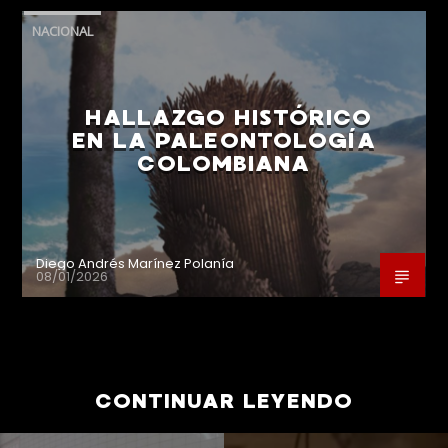
NACIONAL
HALLAZGO HISTÓRICO
EN LA PALEONTOLOGÍA
COLOMBIANA
Diego Andrés Marínez Polanía
08/01/2026
CONTINUAR LEYENDO