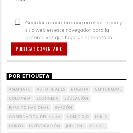
Guardar mi nombre, correo electrónico y
sitio web en este navegador para la
próxima vez que haga un comentario.
POR ETIQUETA
ASESINATO
AUTORIDADES
BOGOTÁ
CAPTURADOS
COLOMBIA
ECONOMÍA
EDUCACIÓN
EJERCITO NACIONAL
GARZÓN
GOBERNACIÓN DEL HUILA
HOMICIDIO
HUILA
HURTO
INVESTIGACIÓN
JUDICIAL
MUNDO