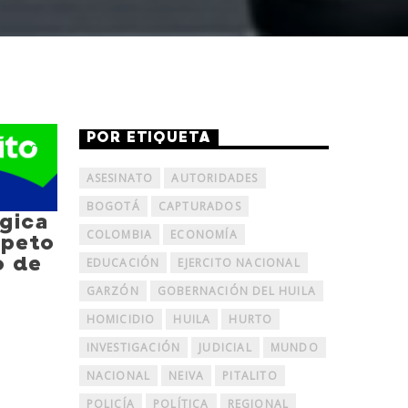
POR ETIQUETA
ASESINATO
AUTORIDADES
BOGOTÁ
CAPTURADOS
gica
COLOMBIA
ECONOMÍA
speto
o de
EDUCACIÓN
EJERCITO NACIONAL
GARZÓN
GOBERNACIÓN DEL HUILA
HOMICIDIO
HUILA
HURTO
INVESTIGACIÓN
JUDICIAL
MUNDO
NACIONAL
NEIVA
PITALITO
POLICÍA
POLÍTICA
REGIONAL