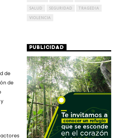
SALUD
SEGURIDAD
TRAGEDIA
VIOLENCIA
PUBLICIDAD
ad de
ión de
o
 y
 actores