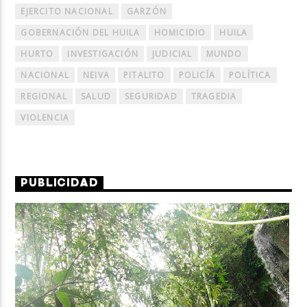
EJERCITO NACIONAL
GARZÓN
GOBERNACIÓN DEL HUILA
HOMICIDIO
HUILA
HURTO
INVESTIGACIÓN
JUDICIAL
MUNDO
NACIONAL
NEIVA
PITALITO
POLICÍA
POLÍTICA
REGIONAL
SALUD
SEGURIDAD
TRAGEDIA
VIOLENCIA
PUBLICIDAD