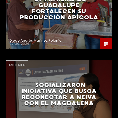
GUADALUPE
FORTALECEN SU
PRODUCCIÓN APÍCOLA
Diego Andrés Marínez Polanía
07/30/2026
AMBIENTAL
SOCIALIZARON
INICIATIVA QUE BUSCA
RECONECTAR A NEIVA
CON EL MAGDALENA