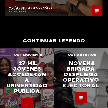
María Camila Vargas Flórez
07/27/2026
CONTINUAR LEYENDO
POST SIGUIENTE
POST ANTERIOR
27 MIL
NOVENA
JÓVENES
BRIGADA
ACCEDERÁN
DESPLIEGA
A
OPERATIVO
UNIVERSIDAD
ELECTORAL
PÚBLICA