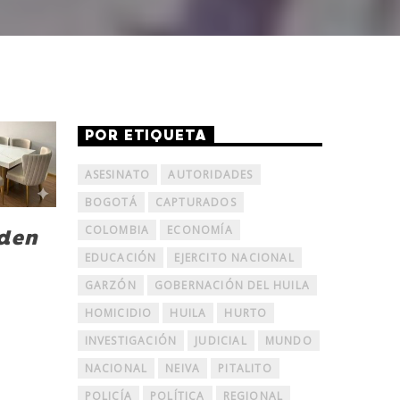
POR ETIQUETA
ASESINATO
AUTORIDADES
BOGOTÁ
CAPTURADOS
COLOMBIA
ECONOMÍA
rden
EDUCACIÓN
EJERCITO NACIONAL
GARZÓN
GOBERNACIÓN DEL HUILA
HOMICIDIO
HUILA
HURTO
INVESTIGACIÓN
JUDICIAL
MUNDO
NACIONAL
NEIVA
PITALITO
POLICÍA
POLÍTICA
REGIONAL