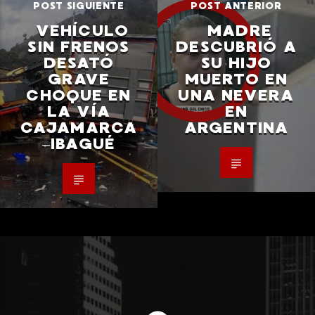
POST SIGUIENTE
POST ANTERIOR
VEHÍCULO
MADRE
SIN FRENOS
DESCUBRIÓ A
DESATÓ
SU HIJO
GRAVE
MUERTO EN
CHOQUE EN
UNA NEVERA
LA VÍA
EN
CAJAMARCA
ARGENTINA
–IBAGUÉ