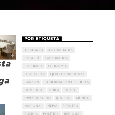
POR ETIQUETA
ASESINATO
AUTORIDADES
BOGOTÁ
CAPTURADOS
sta
COLOMBIA
ECONOMÍA
EDUCACIÓN
EJERCITO NACIONAL
ga
GARZÓN
GOBERNACIÓN DEL HUILA
HOMICIDIO
HUILA
HURTO
INVESTIGACIÓN
JUDICIAL
MUNDO
NACIONAL
NEIVA
PITALITO
POLICÍA
POLÍTICA
REGIONAL