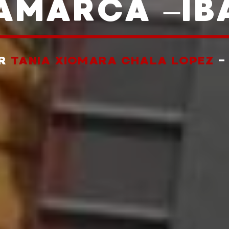
AMARCA –IB
OR
TANIA XIOMARA CHALA LOPEZ
-