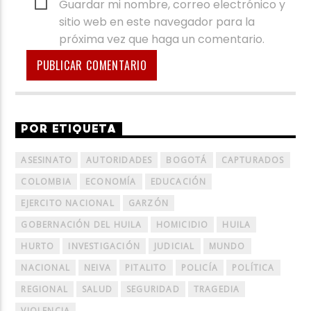
Guardar mi nombre, correo electrónico y
sitio web en este navegador para la
próxima vez que haga un comentario.
POR ETIQUETA
ASESINATO
AUTORIDADES
BOGOTÁ
CAPTURADOS
COLOMBIA
ECONOMÍA
EDUCACIÓN
EJERCITO NACIONAL
GARZÓN
GOBERNACIÓN DEL HUILA
HOMICIDIO
HUILA
HURTO
INVESTIGACIÓN
JUDICIAL
MUNDO
NACIONAL
NEIVA
PITALITO
POLICÍA
POLÍTICA
REGIONAL
SALUD
SEGURIDAD
TRAGEDIA
VIOLENCIA