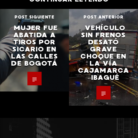
POST SIGUIENTE
POST ANTERIOR
MUJER FUE
VEHÍCULO
ABATIDA A
SIN FRENOS
TIROS POR
DESATÓ
SICARIO EN
GRAVE
LAS CALLES
CHOQUE EN
DE BOGOTÁ
LA VÍA
CAJAMARCA
–IBAGUÉ