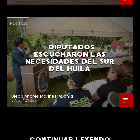
POLÍTICA
DIPUTADOS
ESCUCHARON LAS
NECESIDADES DEL SUR
DEL HUILA
Diego Andrés Marínez Polanía
07/27/2026
CONTINUAR LEYENDO