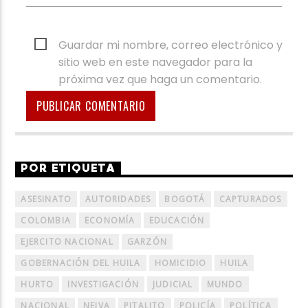
Guardar mi nombre, correo electrónico y
sitio web en este navegador para la
próxima vez que haga un comentario.
POR ETIQUETA
ASESINATO
AUTORIDADES
BOGOTÁ
CAPTURADOS
COLOMBIA
ECONOMÍA
EDUCACIÓN
EJERCITO NACIONAL
GARZÓN
GOBERNACIÓN DEL HUILA
HOMICIDIO
HUILA
HURTO
INVESTIGACIÓN
JUDICIAL
MUNDO
NACIONAL
NEIVA
PITALITO
POLICÍA
POLÍTICA