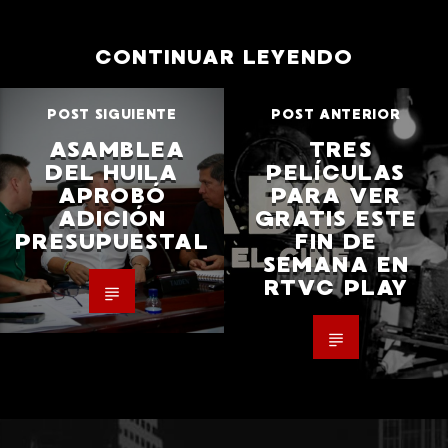
CONTINUAR LEYENDO
POST SIGUIENTE
POST ANTERIOR
ASAMBLEA
TRES
DEL HUILA
PELÍCULAS
APROBÓ
PARA VER
ADICIÓN
GRATIS ESTE
PRESUPUESTAL
FIN DE
SEMANA EN
RTVC PLAY