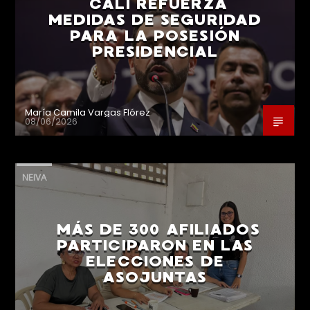
CALI REFUERZA
MEDIDAS DE SEGURIDAD
PARA LA POSESIÓN
PRESIDENCIAL
María Camila Vargas Flórez
08/06/2026
NEIVA
MÁS DE 300 AFILIADOS
PARTICIPARON EN LAS
ELECCIONES DE
ASOJUNTAS