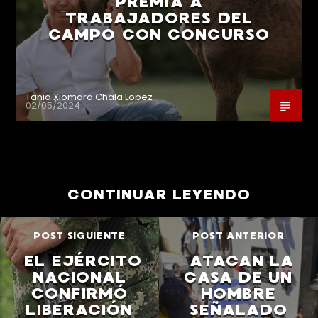
PREMIA A
TRABAJADORES DEL
CAMPO CON CONCURSO
Tania Xiomara Chala Lopez
02/05/2024
CONTINUAR LEYENDO
POST SIGUIENTE
POST ANTERIOR
EL EJÉRCITO
ATACAN LA
NACIONAL
CASA DE UN
CONFIRMÓ
HOMBRE
LIBERACIÓN
SEÑALADO