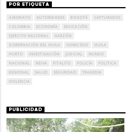
POR ETIQUETA
ASESINATO
AUTORIDADES
BOGOTÁ
CAPTURADOS
COLOMBIA
ECONOMÍA
EDUCACIÓN
EJERCITO NACIONAL
GARZÓN
GOBERNACIÓN DEL HUILA
HOMICIDIO
HUILA
HURTO
INVESTIGACIÓN
JUDICIAL
MUNDO
NACIONAL
NEIVA
PITALITO
POLICÍA
POLÍTICA
REGIONAL
SALUD
SEGURIDAD
TRAGEDIA
VIOLENCIA
PUBLICIDAD