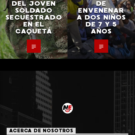
DEL JOVEN
DE
SOLDADO
ENVENENAR
SECUESTRADO
A DOS NIÑOS
EN EL
DE 7 Y 5
CAQUETÁ
AÑOS
ACERCA DE NOSOTROS