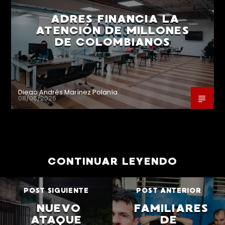
ADRES FINANCIA LA
ATENCIÓN DE MILLONES
DE COLOMBIANOS
Diego Andrés Marínez Polanía
08/06/2026
CONTINUAR LEYENDO
POST SIGUIENTE
POST ANTERIOR
NUEVO
FAMILIARES
ATAQUE
DE