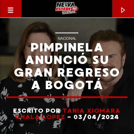
NACIONAL
PIMPINELA
ANUNCIÓ SU
GRAN REGRESO
A BOGOTÁ
ESCRITO POR
TANIA XIOMARA
CANCIÓN ACTUAL
CHALA LOPEZ
- 03/04/2024
TÍTULO
ARTISTA