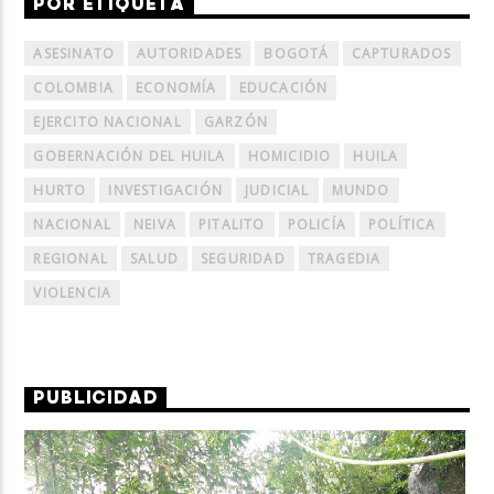
POR ETIQUETA
ASESINATO
AUTORIDADES
BOGOTÁ
CAPTURADOS
COLOMBIA
ECONOMÍA
EDUCACIÓN
EJERCITO NACIONAL
GARZÓN
GOBERNACIÓN DEL HUILA
HOMICIDIO
HUILA
HURTO
INVESTIGACIÓN
JUDICIAL
MUNDO
NACIONAL
NEIVA
PITALITO
POLICÍA
POLÍTICA
REGIONAL
SALUD
SEGURIDAD
TRAGEDIA
VIOLENCIA
PUBLICIDAD