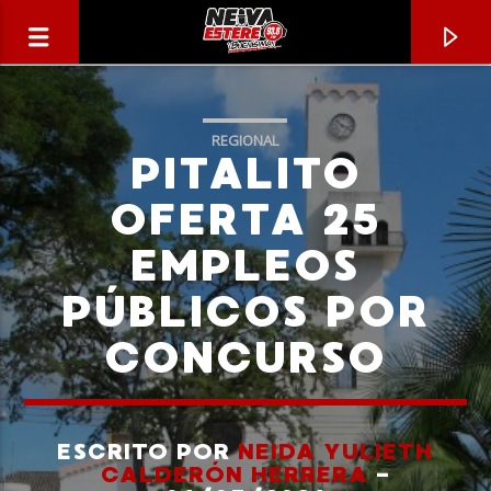
REGIONAL
PITALITO
OFERTA 25
EMPLEOS
PÚBLICOS POR
CONCURSO
CANCIÓN ACTUAL
TÍTULO
ESCRITO POR
NEIDA YULIETH
CALDERÓN HERRERA
-
ARTISTA