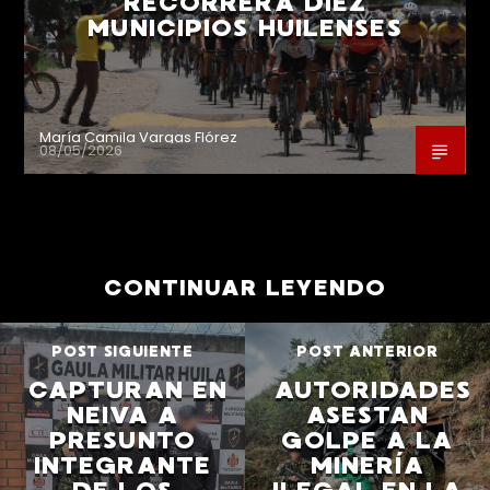
RECORRERÁ DIEZ
MUNICIPIOS HUILENSES
María Camila Vargas Flórez
08/05/2026
CONTINUAR LEYENDO
POST SIGUIENTE
POST ANTERIOR
CAPTURAN EN
AUTORIDADES
NEIVA A
ASESTAN
PRESUNTO
GOLPE A LA
INTEGRANTE
MINERÍA