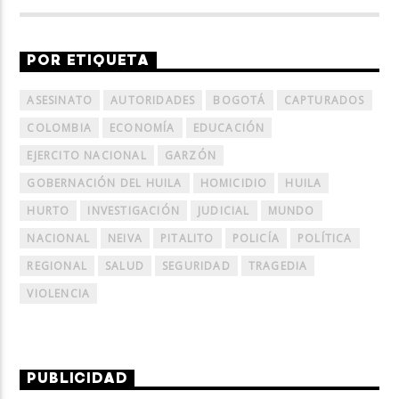
POR ETIQUETA
ASESINATO
AUTORIDADES
BOGOTÁ
CAPTURADOS
COLOMBIA
ECONOMÍA
EDUCACIÓN
EJERCITO NACIONAL
GARZÓN
GOBERNACIÓN DEL HUILA
HOMICIDIO
HUILA
HURTO
INVESTIGACIÓN
JUDICIAL
MUNDO
NACIONAL
NEIVA
PITALITO
POLICÍA
POLÍTICA
REGIONAL
SALUD
SEGURIDAD
TRAGEDIA
VIOLENCIA
PUBLICIDAD