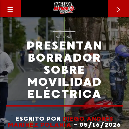
NACIONAL
PRESENTAN
BORRADOR
SOBRE
MOVILIDAD
ELÉCTRICA
CANCIÓN ACTUAL
TÍTULO
ESCRITO POR
DIEGO ANDRÉS
MARÍNEZ POLANÍA
- 05/16/2026
ARTISTA