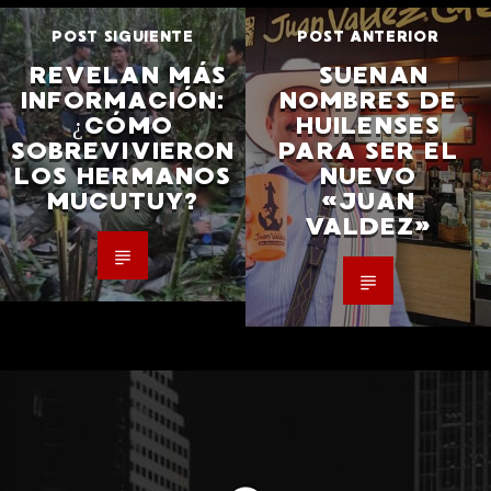
POST SIGUIENTE
POST ANTERIOR
REVELAN MÁS
SUENAN
INFORMACIÓN:
NOMBRES DE
¿CÓMO
HUILENSES
SOBREVIVIERON
PARA SER EL
LOS HERMANOS
NUEVO
MUCUTUY?
«JUAN
VALDEZ»