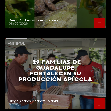
Diego Andrés Marínez Polanía
08/05/2026
AMBIENTAL
29 FAMILIAS DE
GUADALUPE
FORTALECEN SU
PRODUCCIÓN APÍCOLA
Diego Andrés Marínez Polanía
07/30/2026