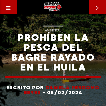
AMBIENTAL
PROHÍBEN LA
PESCA DEL
BAGRE RAYADO
EN EL HUILA
ESCRITO POR
DANIELA PERDOMO
CANCIÓN ACTUAL
REYES
- 05/02/2024
TÍTULO
ARTISTA