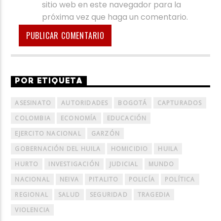
sitio web en este navegador para la
próxima vez que haga un comentario.
POR ETIQUETA
ASESINATO
AUTORIDADES
BOGOTÁ
CAPTURADOS
COLOMBIA
ECONOMÍA
EDUCACIÓN
EJERCITO NACIONAL
GARZÓN
GOBERNACIÓN DEL HUILA
HOMICIDIO
HUILA
HURTO
INVESTIGACIÓN
JUDICIAL
MUNDO
NACIONAL
NEIVA
PITALITO
POLICÍA
POLÍTICA
REGIONAL
SALUD
SEGURIDAD
TRAGEDIA
VIOLENCIA